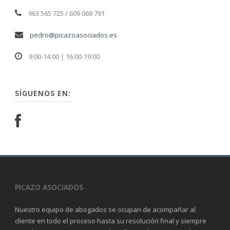
963 565 725 / 609 069 791
pedro@picazoasociados.es
9:00-14:00 | 16:00-19:00
SÍGUENOS EN:
PICAZO ASOCIADOS
Nuestro equipo de abogados se ocupan de acompañar al
cliente en todo el proceso hasta su resolución final y siempre