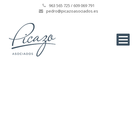
963 565 725 / 609 069 791
pedro@picazoasociados.es